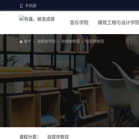
手机版
音乐学院
建筑工程与设计学
首页
自媒体学院
自媒体教程
短视频教程
课程分类：
自媒体教程