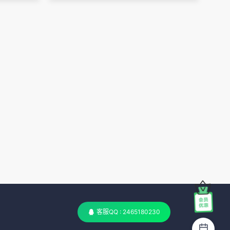
客服QQ : 2465180230