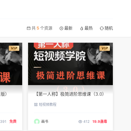
共
5
个资源
最新
最热
随机
1版）
【第一人称】极简进阶思维课（3.0）
短视频教程
391
免费
画书
412
19.9蛊毒