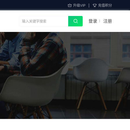
升级VIP
充值积分
登录
注册